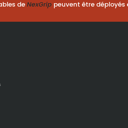
ables de
NexGrip
peuvent être déployés
s